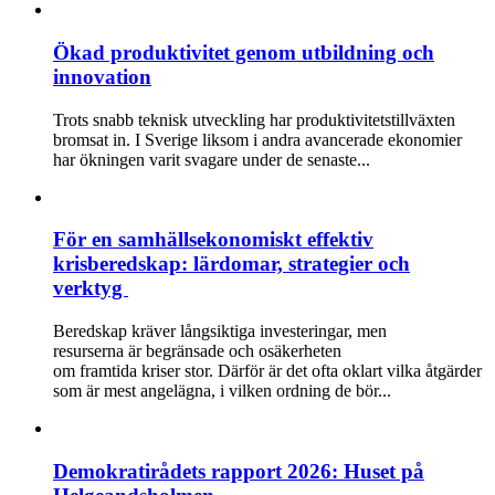
Ökad produktivitet genom utbildning och
innovation
Trots snabb teknisk utveckling har produktivitetstillväxten
bromsat in. I Sverige liksom i andra avancerade ekonomier
har ökningen varit svagare under de senaste...
För en samhällsekonomiskt effektiv
krisberedskap: lärdomar, strategier och
verktyg
Beredskap kräver långsiktiga investeringar, men
resurserna är begränsade och osäkerheten
om framtida kriser stor. Därför är det ofta oklart vilka åtgärder
som är mest angelägna, i vilken ordning de bör...
Demokratirådets rapport 2026: Huset på