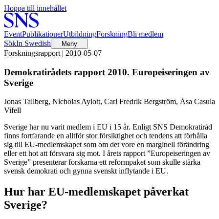
Hoppa till innehållet
Event
Publikationer
Utbildning
Forskning
Bli medlem
Sök
In Swedish
Meny
Forskningsrapport | 2010-05-07
Demokratirådets rapport 2010. Europeiseringen av
Sverige
Jonas Tallberg, Nicholas Aylott, Carl Fredrik Bergström, Åsa Casula
Vifell
Sverige har nu varit medlem i EU i 15 år. Enligt SNS Demokratiråd
finns fortfarande en alltför stor försiktighet och tendens att förhålla
sig till EU-medlemskapet som om det vore en marginell förändring
eller ett hot att försvara sig mot. I årets rapport ”Europeiseringen av
Sverige” presenterar forskarna ett reformpaket som skulle stärka
svensk demokrati och gynna svenskt inflytande i EU.
Hur har EU-medlemskapet påverkat
Sverige?