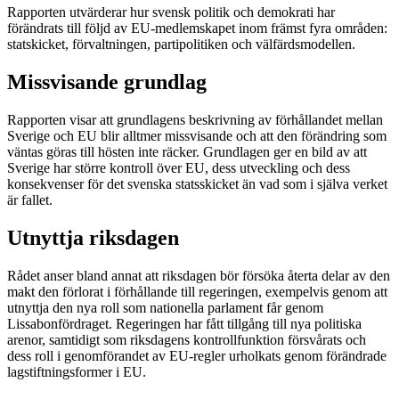
Rapporten utvärderar hur svensk politik och demokrati har
förändrats till följd av EU-medlemskapet inom främst fyra områden:
statskicket, förvaltningen, partipolitiken och välfärdsmodellen.
Missvisande grundlag
Rapporten visar att grundlagens beskrivning av förhållandet mellan
Sverige och EU blir alltmer missvisande och att den förändring som
väntas göras till hösten inte räcker. Grundlagen ger en bild av att
Sverige har större kontroll över EU, dess utveckling och dess
konsekvenser för det svenska statsskicket än vad som i själva verket
är fallet.
Utnyttja riksdagen
Rådet anser bland annat att riksdagen bör försöka återta delar av den
makt den förlorat i förhållande till regeringen, exempelvis genom att
utnyttja den nya roll som nationella parlament får genom
Lissabonfördraget. Regeringen har fått tillgång till nya politiska
arenor, samtidigt som riksdagens kontrollfunktion försvårats och
dess roll i genomförandet av EU-regler urholkats genom förändrade
lagstiftningsformer i EU.