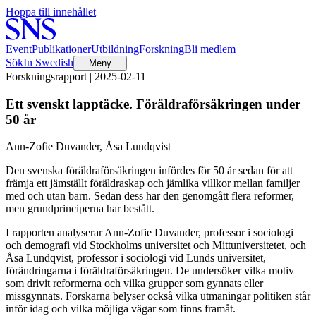
Hoppa till innehållet
Event
Publikationer
Utbildning
Forskning
Bli medlem
Sök
In Swedish
Meny
Forskningsrapport | 2025-02-11
Ett svenskt lapptäcke. Föräldraförsäkringen under
50 år
Ann-Zofie Duvander, Åsa Lundqvist
Den svenska föräldraförsäkringen infördes för 50 år sedan för att
främja ett jämställt föräldraskap och jämlika villkor mellan familjer
med och utan barn. Sedan dess har den genomgått flera reformer,
men grundprinciperna har bestått.
I rapporten analyserar Ann-Zofie Duvander, professor i sociologi
och demografi vid Stockholms universitet och Mittuniversitetet, och
Åsa Lundqvist, professor i sociologi vid Lunds universitet,
förändringarna i föräldraförsäkringen. De undersöker vilka motiv
som drivit reformerna och vilka grupper som gynnats eller
missgynnats. Forskarna belyser också vilka utmaningar politiken står
inför idag och vilka möjliga vägar som finns framåt.