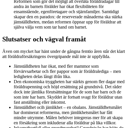
Reformen som gör det möjligt att överlåta föräldradagar till
andra än barnets förälder har ökat flexibiliteten för
ensamstående, egenföretagare och stjärnfamiljer. Samtidigt
skapar den en paradox: de reserverade månaderna ska stärka
jämställdheten, medan reformen öppnar upp för föräldrar att
själva välja vem som tar hand om barnet.
Slutsatser och vägval framåt
Även om mycket har hänt under de gångna femtio åren står det klart
att föräldraförsäkringens övergripande mål inte är uppfyllda.
Jämställdheten har ökat, med fler mammor som
förvärvsarbetar och fler pappor som är föräldralediga – men
ledigheten delas långt ifrån lika.
Den ekonomiska tryggheten har stärkts genom fler dagar med
föräldrapenning och höjd ersättning på grundnivå. Det råder
dock inte jämlika förutsättningar för de som har barn och de
som inte har barn. Skyddet är fortsatt svagt för föräldrar utan
fast anställning eller inkomst.
Jämställdhet ocih jämlikhet – en obalans. Jämställdhetsmålet
har dominerat reformerna, men jämlikhetsmålet har fått
mindre utrymme. Målen behöver integreras mer för att skapa
en försäkring som inkluderar alla föräldrar på lika villkor.
Inkomstbortfall eller grundtrygghet? Grundnivån har höjts de