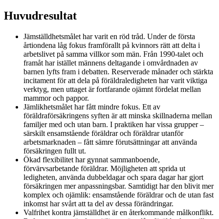
Huvudresultat
Jämställdhetsmålet har varit en röd tråd. Under de första
årtiondena låg fokus framförallt på kvinnors rätt att delta i
arbetslivet på samma villkor som män. Från 1990-talet och
framåt har istället männens deltagande i omvårdnaden av
barnen lyfts fram i debatten. Reserverade månader och stärkta
incitament för att dela på föräldraledigheten har varit viktiga
verktyg, men uttaget är fortfarande ojämnt fördelat mellan
mammor och pappor.
Jämlikhetsmålet har fått mindre fokus. Ett av
föräldraförsäkringens syften är att minska skillnaderna mellan
familjer med och utan barn. I praktiken har vissa grupper –
särskilt ensamstående föräldrar och föräldrar utanför
arbetsmarknaden – fått sämre förutsättningar att använda
försäkringen fullt ut.
Ökad flexibilitet har gynnat sammanboende,
förvärvsarbetande föräldrar. Möjligheten att sprida ut
ledigheten, använda dubbeldagar och spara dagar har gjort
försäkringen mer anpassningsbar. Samtidigt har den blivit mer
komplex och ojämlik: ensamstående föräldrar och de utan fast
inkomst har svårt att ta del av dessa förändringar.
Valfrihet kontra jämställdhet är en återkommande målkonflikt.