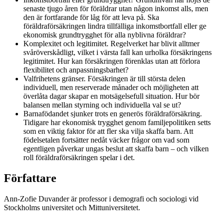
senaste tjugo åren för föräldrar utan någon inkomst alls, men
den är fortfarande för låg för att leva på. Ska
föräldraförsäkringen lindra tillfälliga inkomstbortfall eller ge
ekonomisk grundtrygghet för alla nyblivna föräldrar?
Komplexitet och legitimitet. Regelverket har blivit alltmer
svåröverskådligt, vilket i värsta fall kan urholka försäkringens
legitimitet. Hur kan försäkringen förenklas utan att förlora
flexibilitet och anpassningsbarhet?
Valfrihetens gränser. Försäkringen är till största delen
individuell, men reserverade månader och möjligheten att
överlåta dagar skapar en motsägelsefull situation. Hur bör
balansen mellan styrning och individuella val se ut?
Barnafödandet sjunker trots en generös föräldraförsäkring.
Tidigare har ekonomisk trygghet genom familjepolitiken setts
som en viktig faktor för att fler ska vilja skaffa barn. Att
födelsetalen fortsätter nedåt väcker frågor om vad som
egentligen påverkar ungas beslut att skaffa barn – och vilken
roll föräldraförsäkringen spelar i det.
Författare
Ann-Zofie Duvander är professor i demografi och sociologi vid
Stockholms universitet och Mittuniversitetet.