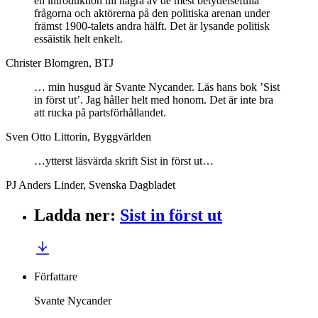
en introduktion till några av de mest betydelsefulla
frågorna och aktörerna på den politiska arenan under
främst 1900-talets andra hälft. Det är lysande politisk
essäistik helt enkelt.
Christer Blomgren, BTJ
… min husgud är Svante Nycander. Läs hans bok ’Sist
in först ut’. Jag håller helt med honom. Det är inte bra
att rucka på partsförhållandet.
Sven Otto Littorin, Byggvärlden
…ytterst läsvärda skrift Sist in först ut…
PJ Anders Linder, Svenska Dagbladet
Ladda ner
:
Sist in först ut
Författare
Svante Nycander