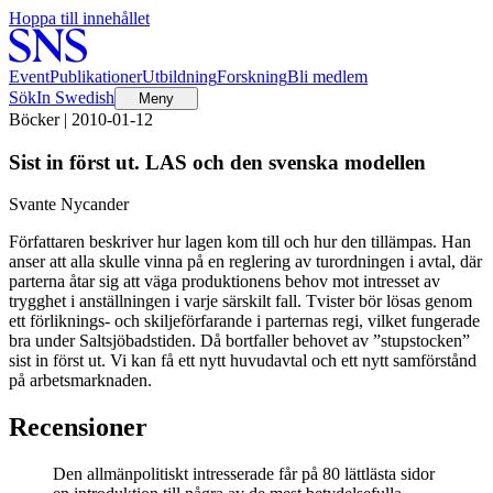
Hoppa till innehållet
Event
Publikationer
Utbildning
Forskning
Bli medlem
Sök
In Swedish
Meny
Böcker | 2010-01-12
Sist in först ut. LAS och den svenska modellen
Svante Nycander
Författaren beskriver hur lagen kom till och hur den tillämpas. Han
anser att alla skulle vinna på en reglering av turordningen i avtal, där
parterna åtar sig att väga produktionens behov mot intresset av
trygghet i anställningen i varje särskilt fall. Tvister bör lösas genom
ett förliknings- och skiljeförfarande i parternas regi, vilket fungerade
bra under Saltsjöbadstiden. Då bortfaller behovet av ”stupstocken”
sist in först ut. Vi kan få ett nytt huvudavtal och ett nytt samförstånd
på arbetsmarknaden.
Recensioner
Den allmänpolitiskt intresserade får på 80 lättlästa sidor