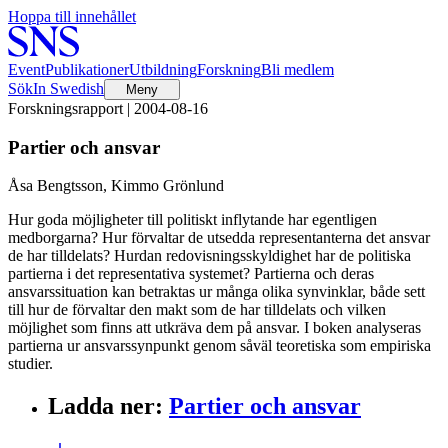
Hoppa till innehållet
Event
Publikationer
Utbildning
Forskning
Bli medlem
Sök
In Swedish
Meny
Forskningsrapport | 2004-08-16
Partier och ansvar
Åsa Bengtsson, Kimmo Grönlund
Hur goda möjligheter till politiskt inflytande har egentligen
medborgarna? Hur förvaltar de utsedda representanterna det ansvar
de har tilldelats? Hurdan redovisningsskyldighet har de politiska
partierna i det representativa systemet? Partierna och deras
ansvarssituation kan betraktas ur många olika synvinklar, både sett
till hur de förvaltar den makt som de har tilldelats och vilken
möjlighet som finns att utkräva dem på ansvar. I boken analyseras
partierna ur ansvarssynpunkt genom såväl teoretiska som empiriska
studier.
Ladda ner
:
Partier och ansvar