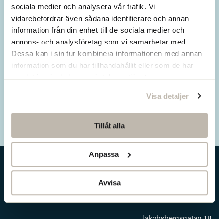
Missa inget från SNS.
sociala medier och analysera vår trafik. Vi
vidarebefordrar även sådana identifierare och annan
Prenumerera på vårt nyhetsbrev
information från din enhet till de sociala medier och
annons- och analysföretag som vi samarbetar med.
Ta del av våra senaste nyheter. Få nya
Dessa kan i sin tur kombinera informationen med annan
insikter och håll dig uppdaterad om viktiga
information som du har tillhandahållit eller som de har
samhällsfrågor.
samlat in när du har använt deras tjänster.
Visa detaljer
Prenumerera här
Tillåt alla
Anpassa
Avvisa
Jakobsbergsgatan 18