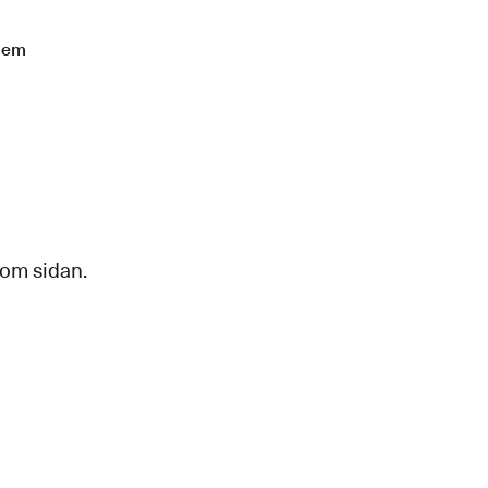
lem
 om sidan.