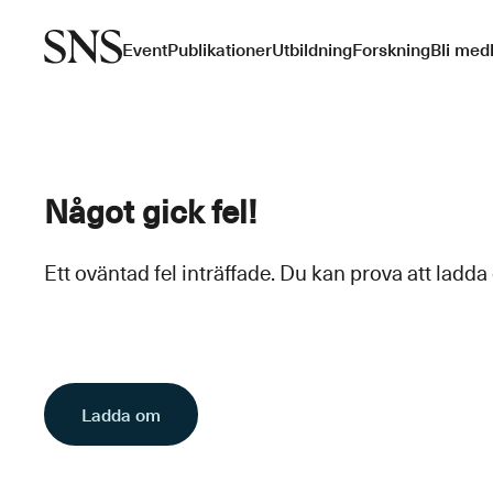
Event
Publikationer
Utbildning
Forskning
Bli med
Något gick fel!
Ett oväntad fel inträffade. Du kan prova att ladda
Ladda om