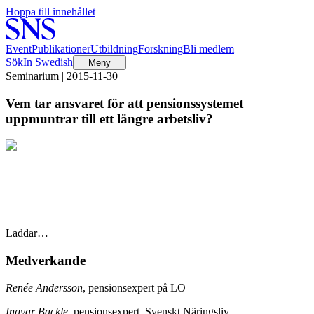
Hoppa till innehållet
Event
Publikationer
Utbildning
Forskning
Bli medlem
Sök
In Swedish
Meny
Seminarium | 2015-11-30
Vem tar ansvaret för att pensionssystemet
uppmuntrar till ett längre arbetsliv?
Laddar…
Medverkande
Renée Andersson
, pensionsexpert på LO
Ingvar Backle
, pensionsexpert, Svenskt Näringsliv