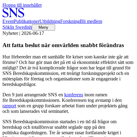
Hoppa till innehållet
Event
Publikationer
Utbildning
Forskning
Bli medlem
Sök
In Swedish
Meny
Nyheter | 2026-06-17
Att fatta beslut när omvärlden snabbt förändras
Hur förbereder man ett samhälle för kriser som kanske inte går att
förutse? Och hur gör man det på ett så ekonomiskt effektivt sätt som
möjligt? Det är två komplicerade frågor som har legat till grund för
SNS Beredskapskommission, ett treårigt forskningsprojekt och en
mötesplats för företag och organisationer som är engagerade i
beredskapsfrågor.
Den 9 juni arrangerade SNS en
konferens
inom ramen
för Beredskapskommissionen. Konferensen tog avstamp i den
rapport
som en grupp forskare arbetat fram under projektets gång
och som lanserades vid seminariet.
SNS Beredskapskommission startades i en tid då frågor om
beredskap och totalförsvar snabbt seglade upp på den
politiska dagordningen. Tre år senare rasar fortfarande kriget i