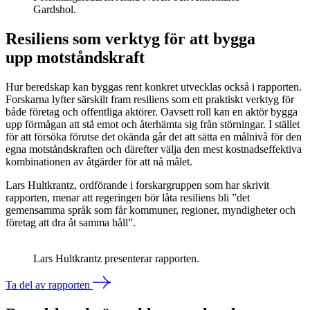
Gardshol.
Resiliens som verktyg för att bygga
upp motståndskraft
Hur beredskap kan byggas rent konkret utvecklas också i rapporten.
Forskarna lyfter särskilt fram resiliens som ett praktiskt verktyg för
både företag och offentliga aktörer. Oavsett roll kan en aktör bygga
upp förmågan att stå emot och återhämta sig från störningar. I stället
för att försöka förutse det okända går det att sätta en målnivå för den
egna motståndskraften och därefter välja den mest kostnadseffektiva
kombinationen av åtgärder för att nå målet.
Lars Hultkrantz, ordförande i forskargruppen som har skrivit
rapporten, menar att regeringen bör låta resiliens bli ”det
gemensamma språk som får kommuner, regioner, myndigheter och
företag att dra åt samma håll”.
Lars Hultkrantz presenterar rapporten.
Ta del av rapporten