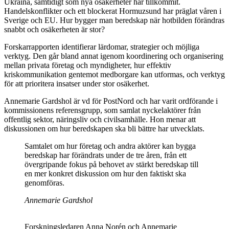
Ukraina, samtidigt som nya osäkerheter har tillkommit.
Handelskonflikter och ett blockerat Hormuzsund har präglat våren i
Sverige och EU. Hur bygger man beredskap när hotbilden förändras
snabbt och osäkerheten är stor?
Forskarrapporten identifierar lärdomar, strategier och möjliga
verktyg. Den går bland annat igenom koordinering och organisering
mellan privata företag och myndigheter, hur effektiv
kriskommunikation gentemot medborgare kan utformas, och verktyg
för att prioritera insatser under stor osäkerhet.
Annemarie Gardshol är vd för PostNord och har varit ordförande i
kommissionens referensgrupp, som samlat nyckelaktörer från
offentlig sektor, näringsliv och civilsamhälle. Hon menar att
diskussionen om hur beredskapen ska bli bättre har utvecklats.
Samtalet om hur företag och andra aktörer kan bygga
beredskap har förändrats under de tre åren, från ett
övergripande fokus på behovet av stärkt beredskap till
en mer konkret diskussion om hur den faktiskt ska
genomföras.
Annemarie Gardshol
Forskningsledaren Anna Norén och Annemarie