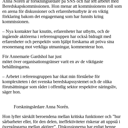
Anna Norén är forskningsledare på SNS och har lett arbetet med
Beredskapskommissionen. Hon menar att kommissionens roll som
en arena för diskussioner och erfarenhetsutbyte är en viktig
förklaring bakom det engagemang som har funnits kring
kommissionen.
– Nya kontakter har knutits, erfarenheter har utbytts, och de
ingående aktörerna i referensgruppen har också bidragit med
erfarenheter och perspektiv som hjälpt forskarna att pröva sina
resonemang mot verkliga utmaningar, kommenterar hon.
För Annemarie Gardshol har just
mötet över organisationsgränser varit en av de viktigaste
behållningarna.
– Arbetet i referensgruppen har ökat min förståelse för
komplexiteten i det svenska beredskapssystemet och de olika
förutsättningar som råder i offentlig sektor respektive näringsliv,
säger hon.
Forskningsledare Anna Norén.
Hon lyfter särskilt beroendena mellan kritiska funktioner och ”hur
sårbarheter eller, för den delen, ineffektiviteter riskerar att uppstå i
övergångarna mellan aktörer”. Diskussionerna har enligt henne