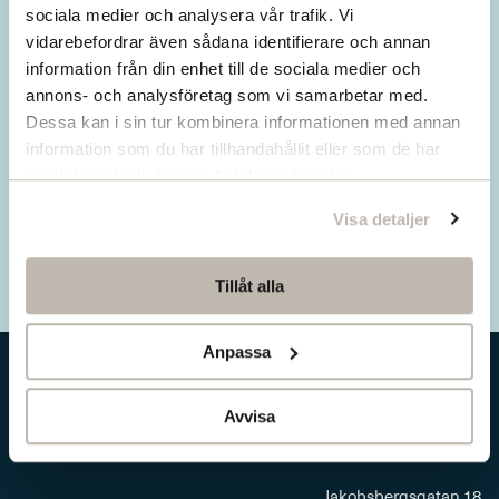
Missa inget från SNS.
sociala medier och analysera vår trafik. Vi
vidarebefordrar även sådana identifierare och annan
Prenumerera på vårt nyhetsbrev
information från din enhet till de sociala medier och
annons- och analysföretag som vi samarbetar med.
Ta del av våra senaste nyheter. Få nya
Dessa kan i sin tur kombinera informationen med annan
insikter och håll dig uppdaterad om viktiga
information som du har tillhandahållit eller som de har
samhällsfrågor.
samlat in när du har använt deras tjänster.
Visa detaljer
Prenumerera här
Tillåt alla
Anpassa
Avvisa
Jakobsbergsgatan 18