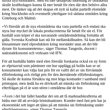
införa nya elområden. Med en mer detaljerad indelning av områdena
skulle kraftbolagen kunna få mer betalt för elen där den behövs allra
mest. De tänker sig att det skapas ett nytt så kallat partiellt elområde
kring Stockholm och eventuellt ytterligare två sådana områden kring
Göteborg och Malmö.
»Vi föreslår att de nya elområdena ska vara partiella och endast ska
styra hur mycket de lokala producenterna får betalt för sin el. För
hushåll som köper el ska nuvarande områdesindelning fortsätta att
gälla. Svenska Kraftnät kan stå för mellanskillnaden. Så kan det bli
lönsammare med elproduktion kring storstäder utan att det blir
dyrare för konsumenterna«, säger Thomas Tangerås, docent i
nationalekonomi och verksam vid IFN.
För att hushålla bättre med elen föreslår forskarna också en ny form
av elprisavtal som påminner om hur upplägg på bolån kan se ut:
konsumenter kan välja fast pris för en valfri del av sin förväntade
elförbrukning och rörligt pris för den återstående elförbrukningen.
Så skulle de kunna försäkra sig mot höga kostnader i samband med
pristoppar, men ändå ha en drivkraft att minska sin förbrukning när
efterfrågan på el är som störst i områdena där de bor.
»Även i det här fallet handlar det om att få marknadskrafterna att
bidra mer till att avvärja bristsituationer. Kunder med fast pris har ju
ekonomiskt sett inget att tjäna på att minska sin förbrukning under
efterfrågetoppar«, säger Thomas Tangerås.