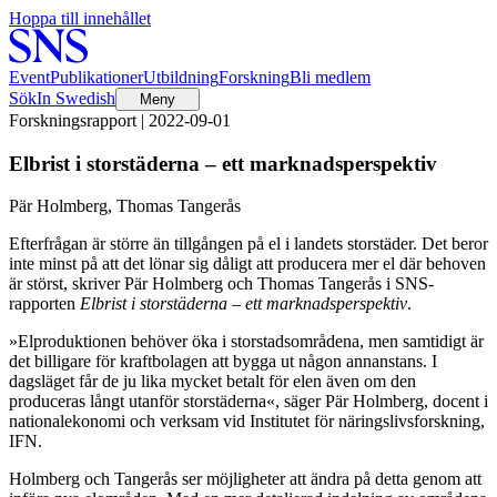
Hoppa till innehållet
Event
Publikationer
Utbildning
Forskning
Bli medlem
Sök
In Swedish
Meny
Forskningsrapport | 2022-09-01
Elbrist i storstäderna – ett marknadsperspektiv
Pär Holmberg, Thomas Tangerås
Efterfrågan är större än tillgången på el i landets storstäder. Det beror
inte minst på att det lönar sig dåligt att producera mer el där behoven
är störst, skriver Pär Holmberg och Thomas Tangerås i SNS-
rapporten
Elbrist i storstäderna – ett marknadsperspektiv
.
»Elproduktionen behöver öka i storstadsområdena, men samtidigt är
det billigare för kraftbolagen att bygga ut någon annanstans. I
dagsläget får de ju lika mycket betalt för elen även om den
produceras långt utanför storstäderna«, säger Pär Holmberg, docent i
nationalekonomi och verksam vid Institutet för näringslivsforskning,
IFN.
Holmberg och Tangerås ser möjligheter att ändra på detta genom att