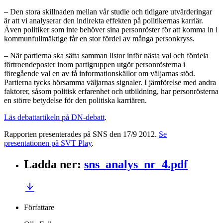
– Den stora skillnaden mellan vår studie och tidigare utvärderingar
är att vi analyserar den indirekta effekten på politikernas karriär.
Även politiker som inte behöver sina personröster för att komma in i
kommunfullmäktige får en stor fördel av många personkryss.
– När partierna ska sätta samman listor inför nästa val och fördela
förtroendeposter inom partigruppen utgör personrösterna i
föregående val en av få informationskällor om väljarnas stöd.
Partierna tycks hörsamma väljarnas signaler. I jämförelse med andra
faktorer, såsom politisk erfarenhet och utbildning, har personrösterna
en större betydelse för den politiska karriären.
Läs debattartikeln på DN-debatt
.
Rapporten presenterades på SNS den 17/9 2012.
Se
presentationen på SVT Play
.
Ladda ner
:
sns_analys_nr_4.pdf
Författare