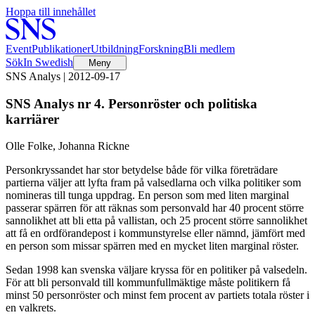
Hoppa till innehållet
Event
Publikationer
Utbildning
Forskning
Bli medlem
Sök
In Swedish
Meny
SNS Analys | 2012-09-17
SNS Analys nr 4. Personröster och politiska
karriärer
Olle Folke, Johanna Rickne
Personkryssandet har stor betydelse både för vilka företrädare
partierna väljer att lyfta fram på valsedlarna och vilka politiker som
nomineras till tunga uppdrag. En person som med liten marginal
passerar spärren för att räknas som personvald har 40 procent större
sannolikhet att bli etta på vallistan, och 25 procent större sannolikhet
att få en ordförandepost i kommunstyrelse eller nämnd, jämfört med
en person som missar spärren med en mycket liten marginal röster.
Sedan 1998 kan svenska väljare kryssa för en politiker på valsedeln.
För att bli personvald till kommunfullmäktige måste politikern få
minst 50 personröster och minst fem procent av partiets totala röster i
en valkrets.