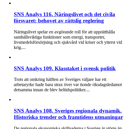
SNS Analys 116. Näringslivet och det civila
försvaret: behovet av rättslig reglering
Näringslivet spelar en avgörande roll för att upprätthålla
samhällsviktiga funktioner som energi, transporter,
livsmedelsförsörjning och sjukvård vid kriser och ytterst vid
krig....
SNS Analys 109. Klasstaket i svensk politik
Trots att omkring hälften av Sveriges väljare har ett
arbetaryrke hade bara strax över var tionde riksdagsledamot
detsamma innan de blev heltidspolitiker....
SNS Analys 108. Sveriges regionala dynamik.
Historiska trender och framtidens utmaningar
De regionala ekonomiska skillnaderna i Sverige är större än