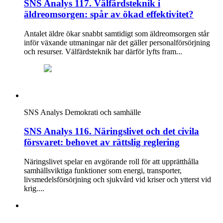
SNS Analys 117. Välfärdsteknik i
äldreomsorgen: spår av ökad effektivitet?
Antalet äldre ökar snabbt samtidigt som äldreomsorgen står
inför växande utmaningar när det gäller personalförsörjning
och resurser. Välfärdsteknik har därför lyfts fram...
SNS Analys
Demokrati och samhälle
SNS Analys 116. Näringslivet och det civila
försvaret: behovet av rättslig reglering
Näringslivet spelar en avgörande roll för att upprätthålla
samhällsviktiga funktioner som energi, transporter,
livsmedelsförsörjning och sjukvård vid kriser och ytterst vid
krig....