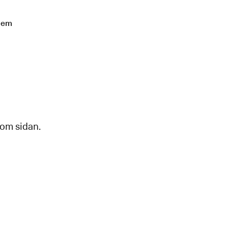
lem
 om sidan.