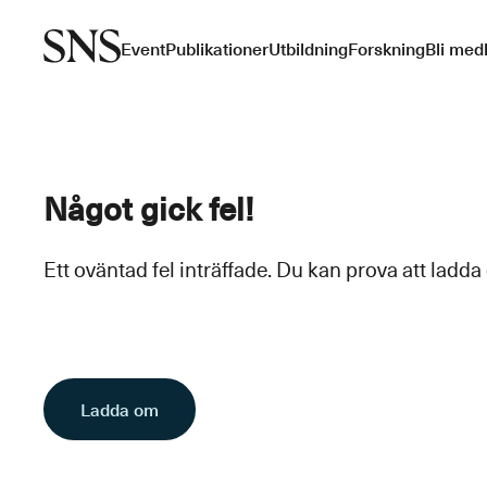
Event
Publikationer
Utbildning
Forskning
Bli med
Något gick fel!
Ett oväntad fel inträffade. Du kan prova att ladda
Ladda om