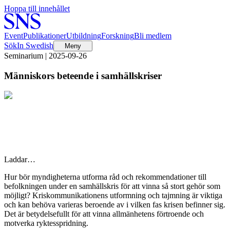
Hoppa till innehållet
Event
Publikationer
Utbildning
Forskning
Bli medlem
Sök
In Swedish
Meny
Seminarium | 2025-09-26
Människors beteende i samhällskriser
Laddar…
Hur bör myndigheterna utforma råd och rekommendationer till
befolkningen under en samhällskris för att vinna så stort gehör som
möjligt? Kriskommunikationens utformning och tajmning är viktiga
och kan behöva varieras beroende av i vilken fas krisen befinner sig.
Det är betydelsefullt för att vinna allmänhetens förtroende och
motverka ryktesspridning.