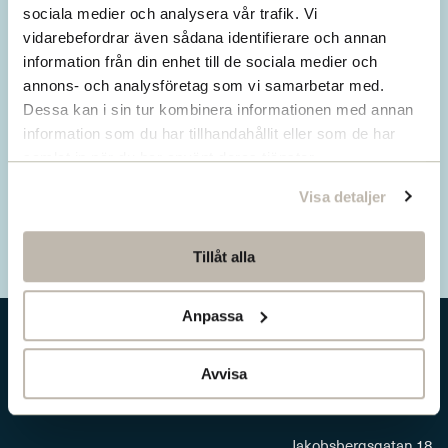
Missa inget från SNS.
sociala medier och analysera vår trafik. Vi
vidarebefordrar även sådana identifierare och annan
Prenumerera på vårt nyhetsbrev
information från din enhet till de sociala medier och
annons- och analysföretag som vi samarbetar med.
Ta del av våra senaste nyheter. Få nya
Dessa kan i sin tur kombinera informationen med annan
insikter och håll dig uppdaterad om viktiga
information som du har tillhandahållit eller som de har
samhällsfrågor.
samlat in när du har använt deras tjänster.
Visa detaljer
Prenumerera här
Tillåt alla
Anpassa
Avvisa
Jakobsbergsgatan 18