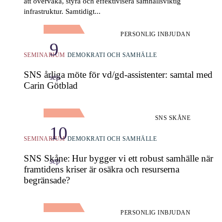
att övervaka, styra och effektivisera samhällsviktig
infrastruktur. Samtidigt...
PERSONLIG INBJUDAN
9
SEMINARIUM
DEMOKRATI OCH SAMHÄLLE
SNS årliga möte för vd/gd-assistenter: samtal med
sep
Carin Götblad
SNS SKÅNE
10
SEMINARIUM
DEMOKRATI OCH SAMHÄLLE
SNS Skåne: Hur bygger vi ett robust samhälle när
sep
framtidens kriser är osäkra och resurserna
begränsade?
PERSONLIG INBJUDAN