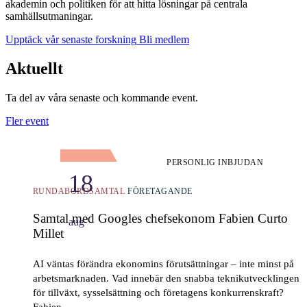
akademin och politiken för att hitta lösningar på centrala
samhällsutmaningar.
Upptäck vår senaste forskning
Bli medlem
Aktuellt
Ta del av våra senaste och kommande event.
Fler event
PERSONLIG INBJUDAN
18
RUNDABORDSAMTAL
FÖRETAGANDE
Samtal med Googles chefsekonom Fabien Curto
aug
Millet
AI väntas förändra ekonomins förutsättningar – inte minst på
arbetsmarknaden. Vad innebär den snabba teknikutvecklingen
för tillväxt, sysselsättning och företagens konkurrenskraft?