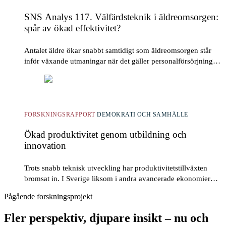
SNS Analys 117. Välfärdsteknik i äldreomsorgen:
spår av ökad effektivitet?
Antalet äldre ökar snabbt samtidigt som äldreomsorgen står
inför växande utmaningar när det gäller personalförsörjning
och resurser. Välfärdsteknik har därför lyfts fram...
FORSKNINGSRAPPORT
DEMOKRATI OCH SAMHÄLLE
Ökad produktivitet genom utbildning och
innovation
Trots snabb teknisk utveckling har produktivitetstillväxten
bromsat in. I Sverige liksom i andra avancerade ekonomier
har ökningen varit svagare under de senaste...
Pågående forskningsprojekt
Fler perspektiv, djupare insikt – nu och