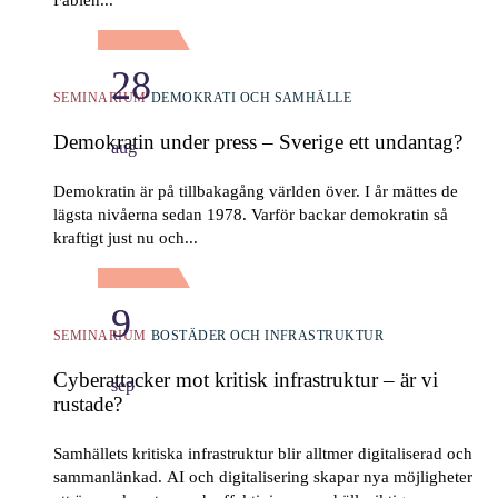
Fabien...
28
SEMINARIUM
DEMOKRATI OCH SAMHÄLLE
Demokratin under press – Sverige ett undantag?
aug
Demokratin är på tillbakagång världen över. I år mättes de
lägsta nivåerna sedan 1978. Varför backar demokratin så
kraftigt just nu och...
9
SEMINARIUM
BOSTÄDER OCH INFRASTRUKTUR
Cyberattacker mot kritisk infrastruktur – är vi
sep
rustade?
Samhällets kritiska infrastruktur blir alltmer digitaliserad och
sammanlänkad. AI och digitalisering skapar nya möjligheter