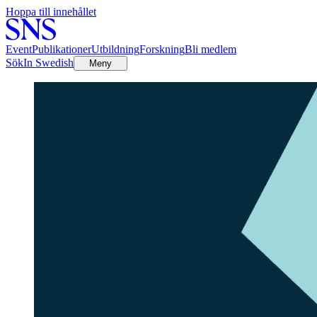
Hoppa till innehållet
Event
Publikationer
Utbildning
Forskning
Bli medlem
Sök
In Swedish
Meny