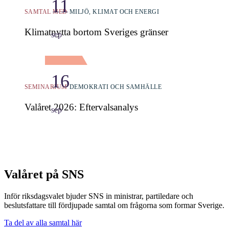
11
SAMTAL MED
MILJÖ, KLIMAT OCH ENERGI
Klimatnytta bortom Sveriges gränser
sep
16
SEMINARIUM
DEMOKRATI OCH SAMHÄLLE
Valåret 2026: Eftervalsanalys
sep
Valåret på SNS
Inför riksdagsvalet bjuder SNS in ministrar, partiledare och
beslutsfattare till fördjupade samtal om frågorna som formar Sverige.
Ta del av alla samtal här